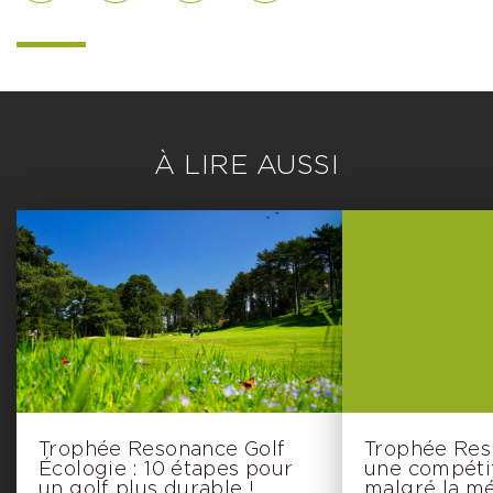
À LIRE AUSSI
Trophée Resonance Golf
Trophée Resp
Écologie : 10 étapes pour
une compétit
un golf plus durable !
malgré la m