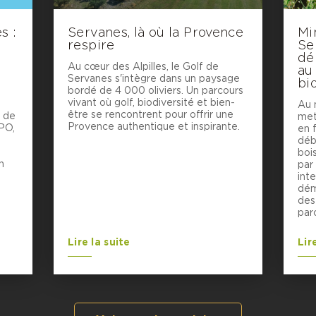
s :
Servanes, là où la Provence
Mi
respire
Se
dé
Au cœur des Alpilles, le Golf de
au
Servanes s'intègre dans un paysage
bi
bordé de 4 000 oliviers. Un parcours
vivant où golf, biodiversité et bien-
Au 
être se rencontrent pour offrir une
é de
met
Provence authentique et inspirante.
PO,
en f
déb
bois
n
par 
inte
dém
des
par
Lire la suite
Lir