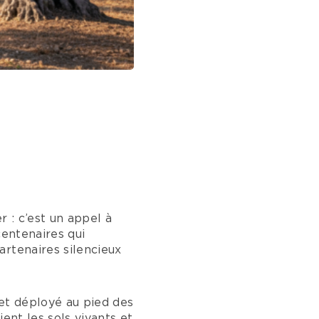
s
 : c’est un appel à
centenaires qui
artenaires silencieux
let déployé au pied des
ient les sols vivants et