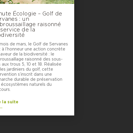
nute Écologie – Golf de
rvanes : un
broussaillage raisonné
 service de la
odiversité
mois de mars, le Golf de Servanes
 à l’honneur une action concrète
aveur de la biodiversité : le
roussaillage raisonné des sous-
 aux trous 5, 10 et 18. Réalisée
les jardiniers du golf, cette
rvention s’inscrit dans une
arche durable de préservation
 écosystèmes naturels du
cours.
e la suite