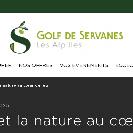
URER
NOS OFFRES
VOS ÉVÉNEMENTS
ÉCOLO
la nature au cœur du jeu
2025
 et la nature au c