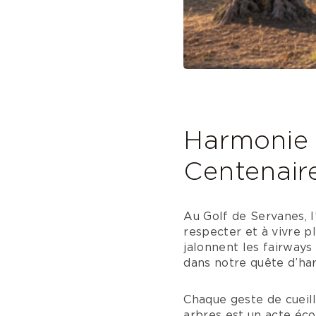
Harmonie N
Centenair
Au Golf de Servanes, l
respecter et à vivre pl
jalonnent les fairways
dans notre quête d’har
Chaque geste de cueill
arbres est un acte écol