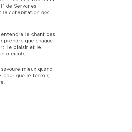
olf de Servanes
t la cohabitation des
n, entendre le chant des
 comprendre que chaque
, le plaisir et le
n oléicole.
se savoure mieux quand
— pour que le terroir,
e.