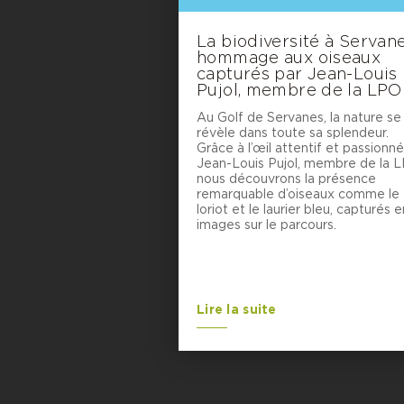
La biodiversité à Servane
hommage aux oiseaux
capturés par Jean-Louis
Pujol, membre de la LPO
Au Golf de Servanes, la nature se
révèle dans toute sa splendeur.
Grâce à l’œil attentif et passionn
Jean-Louis Pujol, membre de la L
nous découvrons la présence
remarquable d’oiseaux comme le
loriot et le laurier bleu, capturés e
images sur le parcours.
Lire la suite